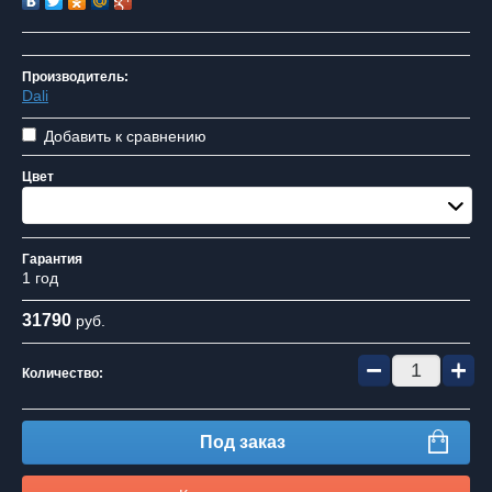
Производитель:
Dali
Добавить к сравнению
Цвет
White
Гарантия
1 год
31790
руб.
−
+
Количество:
Под заказ