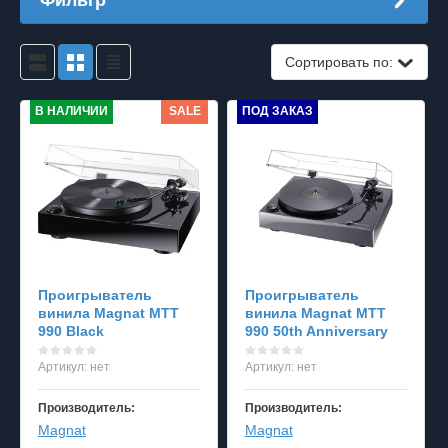
Фильтр
Сортировать по:
В НАЛИЧИИ
SALE
ПОД ЗАКАЗ
Проигрыватель
Проигрыватель
винила Magnat MTT
винила Magnat MTT
990 Black
990 50th Anniversary
Артикул:
нет
Артикул:
нет
Производитель:
Производитель:
Magnat
Magnat