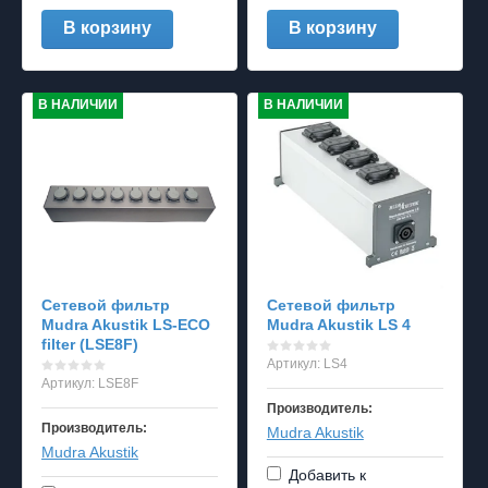
В корзину
В корзину
В НАЛИЧИИ
В НАЛИЧИИ
Cетевой фильтр
Cетевой фильтр
Mudra Akustik LS-ECO
Mudra Akustik LS 4
filter (LSE8F)
Артикул:
LS4
Артикул:
LSE8F
Производитель:
Производитель:
Mudra Akustik
Mudra Akustik
Добавить к