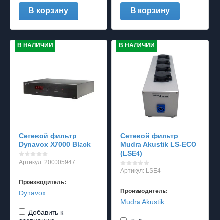
В корзину
В корзину
В НАЛИЧИИ
В НАЛИЧИИ
Сетевой фильтр
Cетевой фильтр
Dynavox X7000 Black
Mudra Akustik LS-ECO
(LSE4)
Артикул:
200005947
Артикул:
LSE4
Производитель:
Производитель:
Dynavox
Mudra Akustik
Добавить к