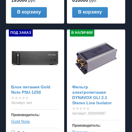
193000
616000
руб.
руб.
В корзину
В корзину
ПОД ЗАКАЗ
В НАЛИЧИИ
Блок питания Gold
Фильтр
Note PSU-1250
электропитания
DYNAVOX GLI 2.1
Stereo Line Isolator
Артикул:
нет
Артикул:
200005687
Производитель:
Gold Note
Производитель: