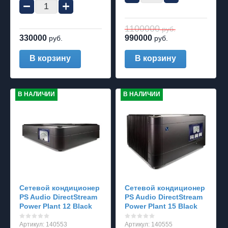
−
+
1100000
руб.
330000
990000
руб.
руб.
В корзину
В корзину
В НАЛИЧИИ
В НАЛИЧИИ
Сетевой кондиционер
Сетевой кондиционер
PS Audio DirectStream
PS Audio DirectStream
Power Plant 12 Black
Power Plant 15 Black
Артикул:
140553
Артикул:
140555