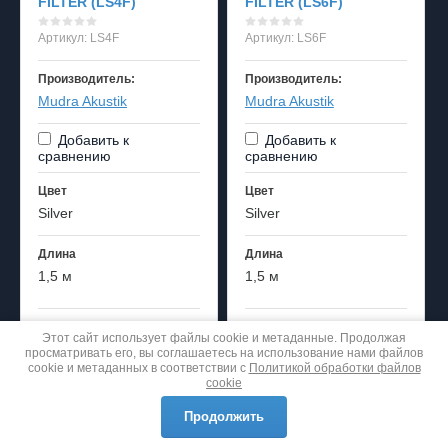
FILTER (LS4F)
FILTER (LS6F)
Артикул:
LS4F
Артикул:
LS6F
Производитель:
Производитель:
Mudra Akustik
Mudra Akustik
Добавить к
Добавить к
сравнению
сравнению
Цвет
Цвет
Silver
Silver
Длина
Длина
1,5 м
1,5 м
Количество:
Количество:
Этот сайт использует файлы cookie и метаданные. Продолжая
−
+
−
+
просматривать его, вы соглашаетесь на использование нами файлов
cookie и метаданных в соответствии с
Политикой обработки файлов
cookie
Продолжить
107000
123000
руб.
руб.