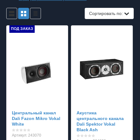
Сортировать по:
ПОД ЗАКАЗ
Центральный канал
Акустика
Dali Fazon Mikro Vokal
центрального канала
White
Dali Spektor Vokal
Black Ash
Артикул:
243070