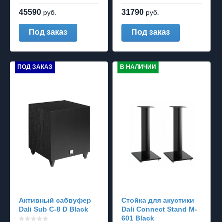
45590
31790
руб.
руб.
Под заказ
Под заказ
ПОД ЗАКАЗ
В НАЛИЧИИ
Активный сабвуфер
Стойка для акустики
Dali Sub C-8 D Black
Dali Connect Stand M-
601 Black