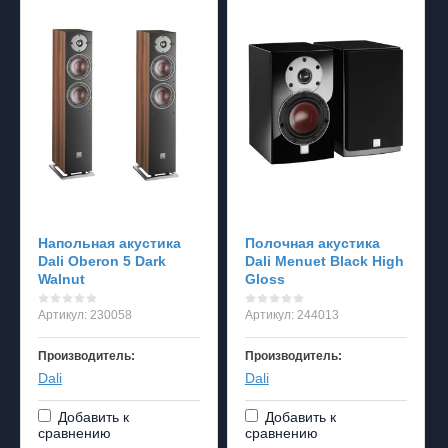
Напольная акустика
Полочная акустика
Dali Oberon 5 Dark
Dali Menuet Black High
Walnut
Gloss
Артикул:
230058
Артикул:
244013
Производитель:
Производитель:
Dali
Dali
Добавить к
Добавить к
сравнению
сравнению