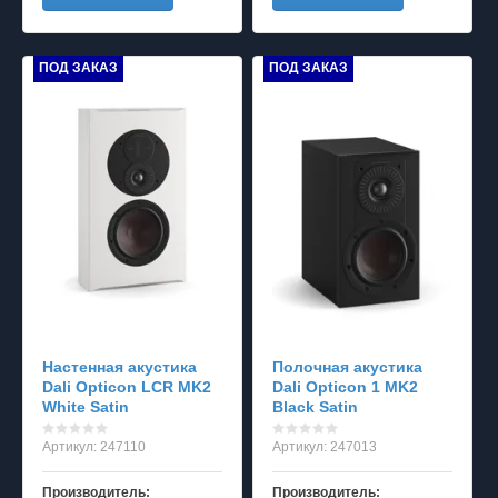
ПОД ЗАКАЗ
ПОД ЗАКАЗ
Настенная акустика
Полочная акустика
Dali Opticon LCR MK2
Dali Opticon 1 MK2
White Satin
Black Satin
Артикул:
247110
Артикул:
247013
Производитель:
Производитель: