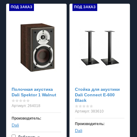
ПОД ЗАКАЗ
ПОД ЗАКАЗ
Полочная акустика
Стойка для акустики
Dali Spektor 1 Walnut
Dali Connect E-600
Black
Артикул:
264018
Артикул:
383610
Производитель:
Производитель:
Dali
Dali
Добавить к