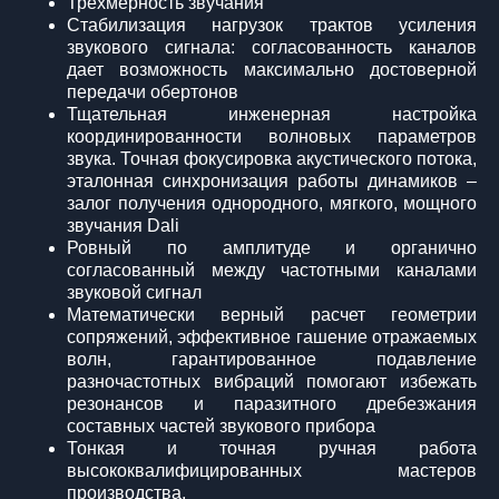
Трехмерность звучания
Стабилизация нагрузок трактов усиления
звукового сигнала: cогласованность каналов
дает возможность максимально достоверной
передачи обертонов
Тщательная инженерная настройка
координированности волновых параметров
звука. Точная фокусировка акустического потока,
эталонная синхронизация работы динамиков –
залог получения однородного, мягкого, мощного
звучания Dali
Ровный по амплитуде и органично
согласованный между частотными каналами
звуковой сигнал
Математически верный расчет геометрии
сопряжений, эффективное гашение отражаемых
волн, гарантированное подавление
разночастотных вибраций помогают избежать
резонансов и паразитного дребезжания
составных частей звукового прибора
Тонкая и точная ручная работа
высококвалифицированных мастеров
производства.