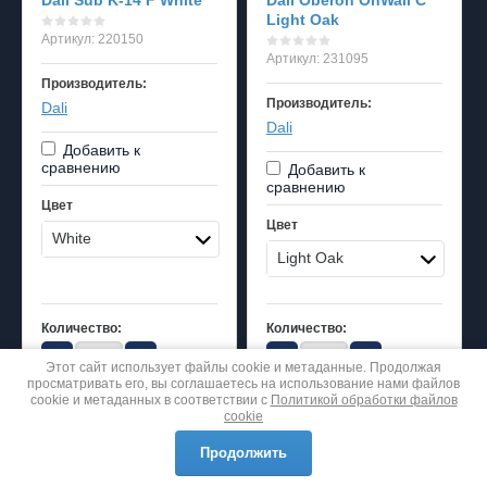
Light Oak
Артикул:
220150
Артикул:
231095
Производитель:
Производитель:
Dali
Dali
Добавить к
сравнению
Добавить к
сравнению
Цвет
Цвет
White
Light Oak
Количество:
Количество:
−
+
−
+
Этот сайт использует файлы cookie и метаданные. Продолжая
просматривать его, вы соглашаетесь на использование нами файлов
cookie и метаданных в соответствии с
Политикой обработки файлов
cookie
192990
153790
руб.
руб.
144790
115390
руб.
руб.
Продолжить