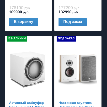
178190
177290
руб.
руб.
109990
132990
руб.
руб.
В корзину
Под заказ
В НАЛИЧИИ
ПОД ЗАКАЗ
Активный сабвуфер
Настенная акустика
Dali Sub K-14 F White
Dali Oberon OnWall C