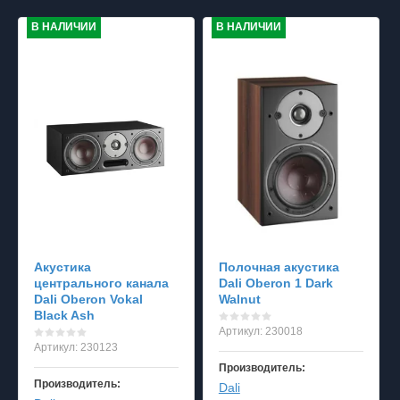
В НАЛИЧИИ
В НАЛИЧИИ
Акустика
Полочная акустика
центрального канала
Dali Oberon 1 Dark
Dali Oberon Vokal
Walnut
Black Ash
Артикул:
230018
Артикул:
230123
Производитель:
Производитель:
Dali