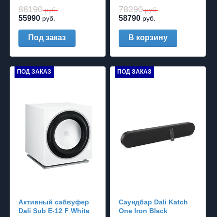
88190
78290
руб.
руб.
55990
58790
руб.
руб.
Под заказ
В корзину
ПОД ЗАКАЗ
ПОД ЗАКАЗ
Активный сабвуфер
Саундбар Dali Katch
Dali Sub E-12 F White
One Iron Black