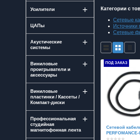
Категории с то
Усилители
Сетевые к
ЦАПы
Источники 
Сетевые ф
Акустические
системы
ПОД ЗАКАЗ
Виниловые
проигрыватели и
аксессуары
Виниловые
пластинки / Кассеты /
Компакт-диски
Профессиональная
студийная
Сетевой кабел
магнитофонная лента
PERFOMANCE-