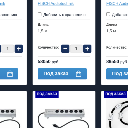
nik
FISCH Audiotechnik
FISCH Audi
равнению
Добавить к сравнению
Добавит
Длина
Длина
1,5 м
1,5 м
+
−
+
Количество:
Количество:
58050
89550
руб.
руб.
Под заказ
Под з
ПОД ЗАКАЗ
ПОД ЗАКАЗ