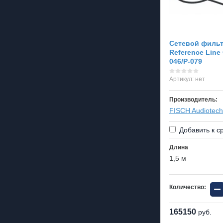
Сетевой фильтр
Reference Line
046/P-079
Артикул:
нет
Производитель:
FISCH Audiotech
Добавить к с
Длина
1,5 м
−
Количество:
165150
руб.