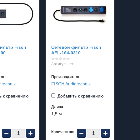
ильтр Fisch
Сетевой фильтр Fisch
200
AFL-164-0310
Артикул:
нет
ель:
Производитель:
otechnik
FISCH Audiotechnik
ь к сравнению
Добавить к сравнению
Длина
1,5 м
−
+
−
+
Количество: