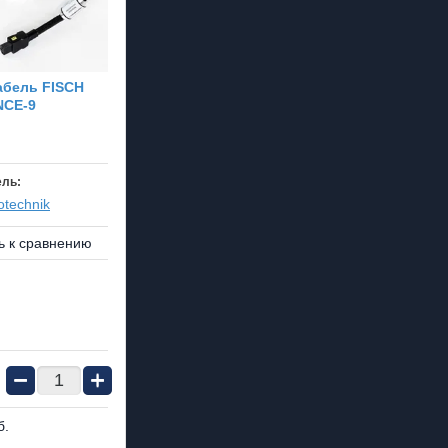
абель FISCH
CE-9
ель:
otechnik
ь к сравнению
−
+
б.