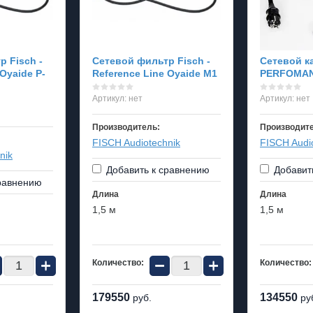
 Fisch -
Сетевой фильтр Fisch -
Сетевой к
 Oyaide P-
Reference Line Oyaide M1
PERFOMAN
Артикул:
нет
Артикул:
нет
Производитель:
Производит
FISCH Audiotechnik
FISCH Audi
nik
Добавить к сравнению
Добавит
равнению
Длина
Длина
1,5 м
1,5 м
+
−
+
Количество:
Количество:
179550
134550
руб.
ру