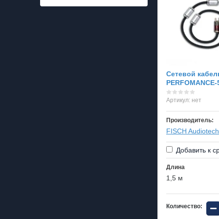
Сетевой кабел
PERFOMANCE-
Артикул:
нет
Производитель:
FISCH Audiotech
Добавить к с
Длина
1,5 м
−
Количество: