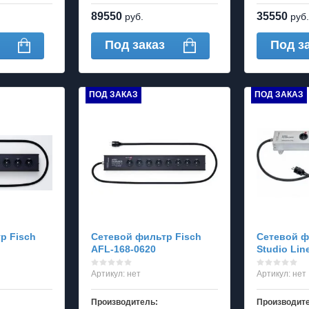
89550
35550
руб.
руб.
Под заказ
Под з
ПОД ЗАКАЗ
ПОД ЗАКАЗ
р Fisch
Сетевой фильтр Fisch
Сетевой ф
AFL-168-0620
Studio Lin
Артикул:
нет
Артикул:
нет
Производитель:
Производит