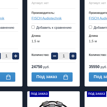
Артикул:
нет
Артикул:
нет
Производитель:
Производит
nik
FISCH Audiotechnik
FISCH Audi
равнению
Добавить к сравнению
Добавит
Длина
Длина
1,5 м
1,5 м
+
−
+
Количество:
Количество:
24750
35550
руб.
руб.
Под заказ
Под з
ПОД ЗАКАЗ
ПОД ЗАКАЗ