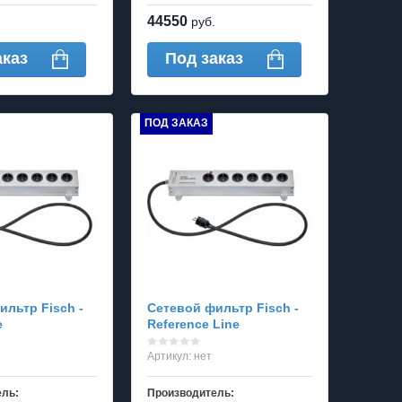
44550
руб.
аказ
Под заказ
ПОД ЗАКАЗ
ильтр Fisch -
Сетевой фильтр Fisch -
e
Reference Line
Артикул:
нет
ель:
Производитель: