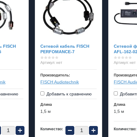
ь FISCH
Сетевой кабель FISCH
Сетевой ф
5
PERFOMANCE-7
AFL-162-0
Артикул:
нет
Артикул:
нет
Производитель:
Производит
nik
FISCH Audiotechnik
FISCH Audi
равнению
Добавить к сравнению
Добавит
Длина
Длина
1,5 м
1,5 м
+
−
+
Количество:
Количество: