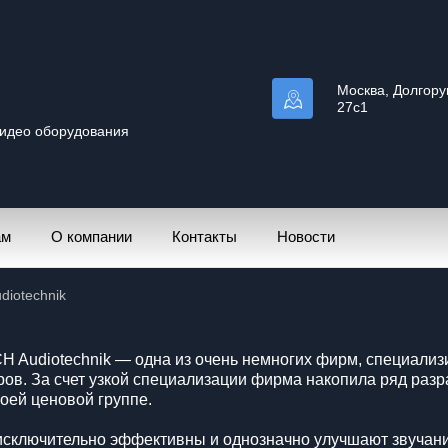
Москва, Долгорук
27с1
видео оборудования
ам
О компании
Контакты
Новости
udiotechnik
H Audiotechnik — одна из очень немногих фирм, специализ
ров. За счет узкой специализации фирма накопила ряд разр
воей ценовой группе.
сключительно эффективны и однозначно улучшают звучание