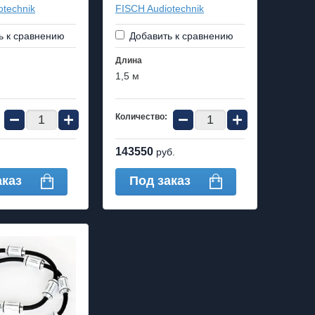
otechnik
FISCH Audiotechnik
ь к сравнению
Добавить к сравнению
Длина
1,5 м
−
+
−
+
Количество:
143550
руб.
аказ
Под заказ