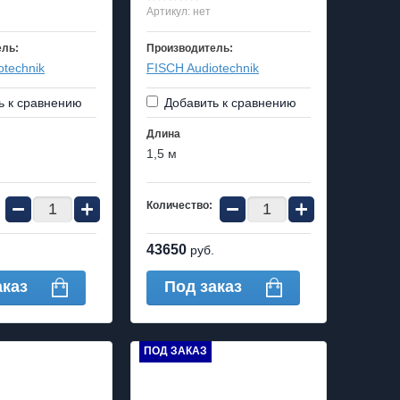
Артикул:
нет
ель:
Производитель:
otechnik
FISCH Audiotechnik
ь к сравнению
Добавить к сравнению
Длина
1,5 м
−
+
−
+
Количество:
43650
руб.
аказ
Под заказ
ПОД ЗАКАЗ