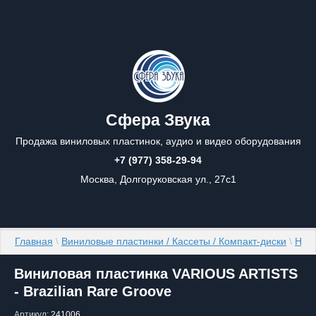
Сфера Звука
Продажа виниловых пластинок, аудио и видео оборудования
+7 (977) 358-29-94
Москва, Долгоруковская ул., 27с1
Главная
 \ 
Виниловые пластинки / Кассеты / Компакт-диски
 \ 
Нов
Виниловая пластинка VARIOUS ARTISTS
- Brazilian Rare Groove
Артикул:
241006