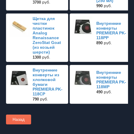
(250 мл)
руб.
3700
руб.
990
Щетка для
чистки
Внутренние
пластинок
конверты
Analog
PREMIERA PK-
Renaissance
118PP
ZeroStat Goat
руб.
890
(из козьей
шерсти)
руб.
1300
Внутренние
Внутренние
конверты из
конверты
хлопковой
PREMIERA PK-
бумаги
118MP
PREMIERA PK-
руб.
490
118CP
руб.
790
Назад