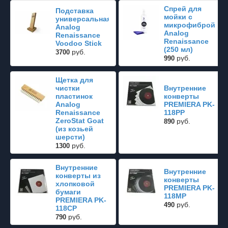
Спрей для
Подставка
мойки с
универсальная
микрофиброй
Analog
Analog
Renaissance
Renaissance
Voodoo Stick
(250 мл)
руб.
3700
руб.
990
Щетка для
чистки
Внутренние
пластинок
конверты
Analog
PREMIERA PK-
Renaissance
118PP
ZeroStat Goat
руб.
890
(из козьей
шерсти)
руб.
1300
Внутренние
Внутренние
конверты из
конверты
хлопковой
PREMIERA PK-
бумаги
118MP
PREMIERA PK-
руб.
490
118CP
руб.
790