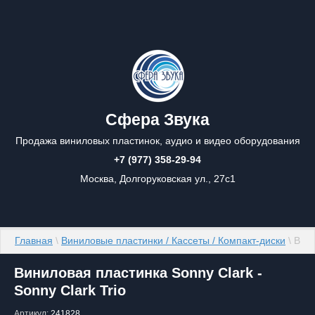
Сфера Звука
Продажа виниловых пластинок, аудио и видео оборудования
+7 (977) 358-29-94
Москва, Долгоруковская ул., 27с1
Главная
 \ 
Виниловые пластинки / Кассеты / Компакт-диски
 \ Вин
Виниловая пластинка Sonny Clark -
Sonny Clark Trio
Артикул:
241828